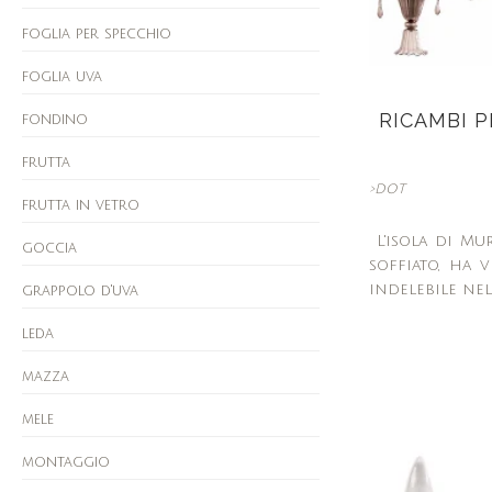
foglia per specchio
foglia uva
RICAMBI 
fondino
frutta
>DOT
frutta in vetro
L'isola di Mu
goccia
soffiato, ha 
indelebile ne
grappolo d'uva
leda
mazza
mele
montaggio