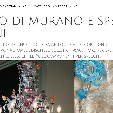
 VENEZIANI 2026
CATALOGO LAMPADARI 2026
RO DI MURANO E SP
I
etrerie: Foglie basse, Foglie alte, fiori, Fondini, 
rona,Diomede,dischi,gocce,Esprit 959,00,fiore per spec
chio, Leda, Little Rose, componenti per specchi.