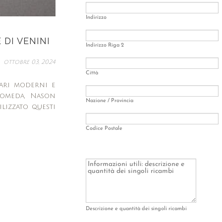
 DI VENINI
ottobre 03, 2024
ari moderni e
dromeda, Nason
lizzato questi