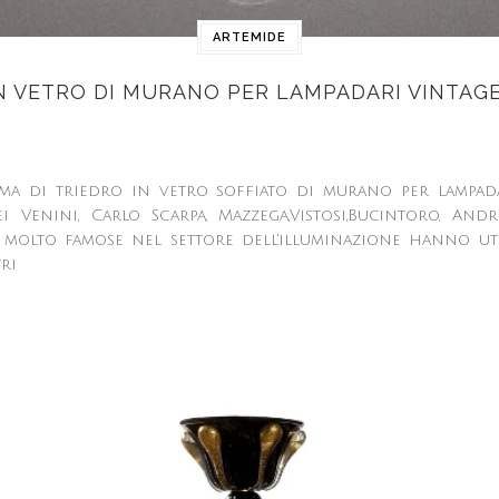
ARTEMIDE
N VETRO DI MURANO PER LAMPADARI VINTAGE
ma di triedro in vetro soffiato di murano per lampad
 Venini, Carlo Scarpa, Mazzega,Vistosi,Bucintoro, An
 molto famose nel settore dell'illuminazione hanno uti
tri