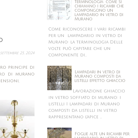
Terminologia: come si
chiamano i ricambi che
compongono un
lampadario in vetro di
Murano
Come riconoscere i vari ricambi
per un lampadario in vetro di
O
Murano: la terminologia Delle
volte può capitare che un
settembre 25, 2024
componente di...
ro principe di
Lampadari in vetro di
tro di murano
Murano composti da
ensioni,
listelli effetto ghiaccio
Lavorazione ghiaccio
in vetro soffiato di murano: i
listelli I lampadari di Murano
composti da listelli in vetro
rappresentano l'apice ...
Foglie alte un ricambi per