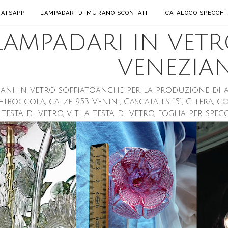
ATSAPP
LAMPADARI DI MURANO SCONTATI
CATALOGO SPECCHI
 LAMPADARI IN VET
VENEZIAN
i in vetro soffiatoanche per la produzione di altre v
,boccola, calze 953 Venini, Cascata ls 151, Citera, co
testa di vetro, viti a testa di vetro, foglia per spec