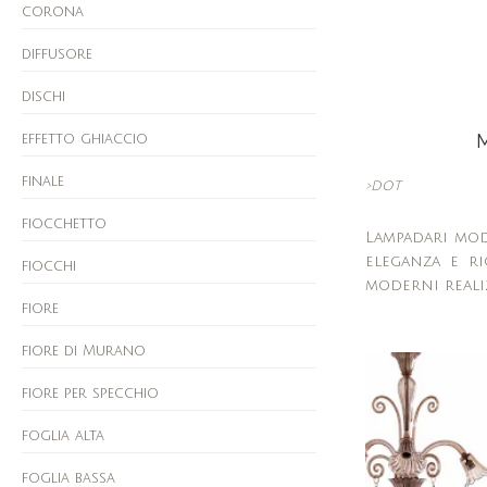
corona
diffusore
dischi
effetto ghiaccio
finale
>DOT
fiocchetto
Lampadari mod
eleganza e r
fiocchi
moderni realiz
fiore
fiore di Murano
fiore per specchio
foglia alta
foglia bassa