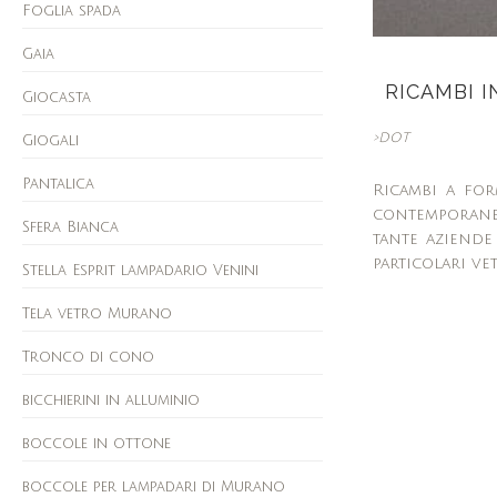
Foglia spada
Gaia
RICAMBI I
Giocasta
>DOT
Giogali
Pantalica
Ricambi a for
contemporanei
Sfera Bianca
tante aziende
particolari ve
Stella Esprit lampadario Venini
Tela vetro Murano
Tronco di cono
bicchierini in alluminio
boccole in ottone
boccole per lampadari di Murano