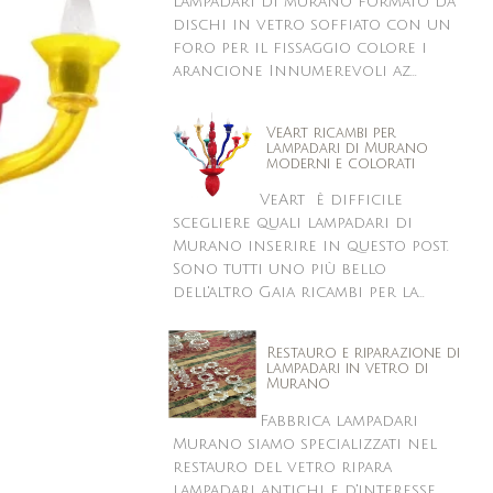
lampadari di murano formato da
dischi in vetro soffiato con un
foro per il fissaggio colore i
arancione Innumerevoli az...
VeArt ricambi per
lampadari di Murano
moderni e colorati
VeArt è difficile
scegliere quali lampadari di
Murano inserire in questo post.
Sono tutti uno più bello
dell'altro Gaia ricambi per la...
Restauro e riparazione di
lampadari in vetro di
Murano
Fabbrica lampadari
Murano siamo specializzati nel
restauro del vetro ripara
lampadari antichi e d'interesse