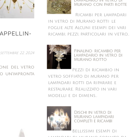
lampadario in vetro di
Murano con parti rotte
Ricambi per lampadari
in vetro di Murano rotti: le
foglie alte Alcuni esempi dei vari
APPELLIN-
ricambi, pezzi, particolari in vetro...
Finalino: ricambio per
settembre 22, 2024
lampadario in vetro di
Murano rotto
ione del vetro
Pezzi di ricambio in
to un'impronta
vetro soffiato di murano per
lampadari rotti da riparare e
restaurare. Realizzato in vari
modelli e di dimens...
Dischi in vetro di
Murano lampadari
completi e ricambi
Bellissimi esempi di