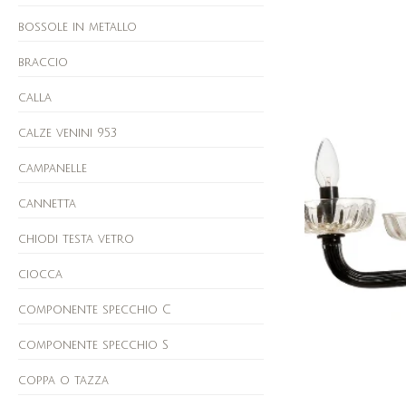
bossole in metallo
braccio
calla
calze venini 953
campanelle
cannetta
chiodi testa vetro
ciocca
componente specchio C
componente specchio S
coppa o tazza