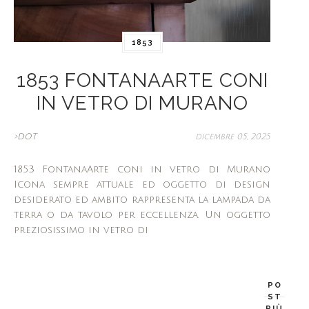
1853
1853 FONTANAARTE CONI
IN VETRO DI MURANO
>DOT
dicembre 05, 2025
1853 FontanaArte coni in vetro di Murano
Icona sempre attuale ed oggetto di design
desiderato ed ambito rappresenta la lampada da
terra o da tavolo per eccellenza. Un oggetto
preziosissimo in vetro di
PO
ST
PIÙ