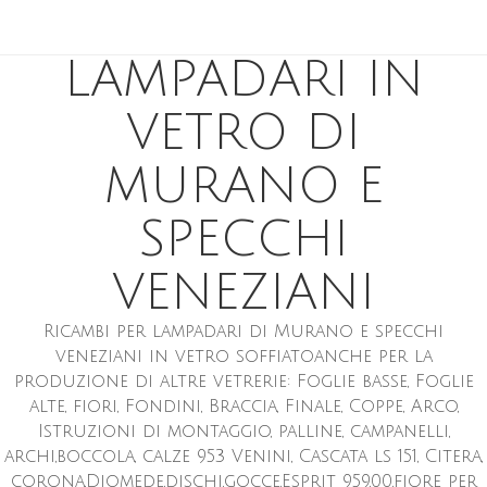
RICAMBI PER
LAMPADARI IN
VETRO DI
MURANO E
SPECCHI
VENEZIANI
Ricambi per lampadari di Murano e specchi
veneziani in vetro soffiatoanche per la
produzione di altre vetrerie: Foglie basse, Foglie
alte, fiori, Fondini, Braccia, Finale, Coppe, Arco,
Istruzioni di montaggio, palline, campanelli,
archi,boccola, calze 953 Venini, Cascata ls 151, Citera,
corona,Diomede,dischi,gocce,Esprit 959,00,fiore per